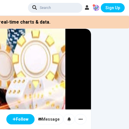
Sign Up
eal-time charts & data.
Message
Follow