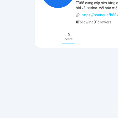
FB68 cung cấp nền tảng cá
bài và casino. Với bảo mật
https://nhanquafb68
0
Following
0
Followers
0
posts