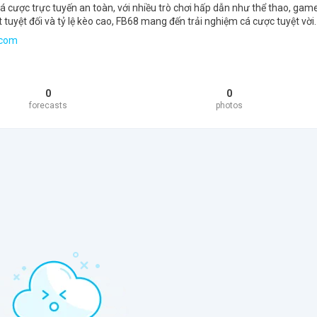
 cược trực tuyến an toàn, với nhiều trò chơi hấp dẫn như thể thao, gam
 tuyệt đối và tỷ lệ kèo cao, FB68 mang đến trải nghiệm cá cược tuyệt vời.
.com
0
0
forecasts
photos