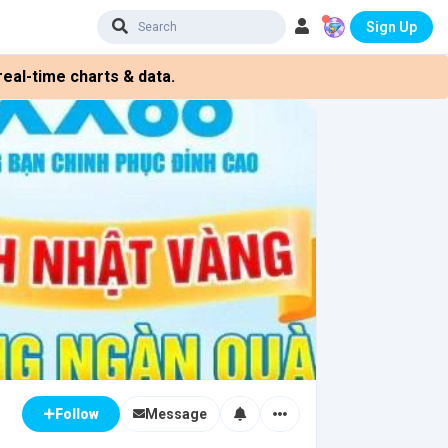
Sign Up
eal-time charts & data.
Message
Follow