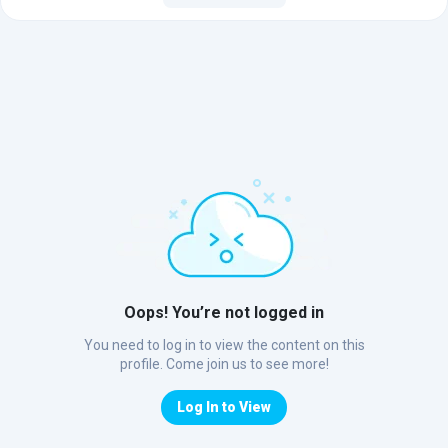
Oops! You’re not logged in
You need to log in to view the content on this
profile. Come join us to see more!
Log In to View