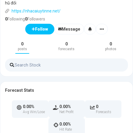
hũ đổi
https://nhacaiuytinne.net/
0
Following
0
Followers
Message
Follow
0
0
0
posts
forecasts
photos
Forecast Stats
0.00%
0.00%
0
Avg Win/Lose
Net Profit
Forecasts
0.00%
Hit Rate