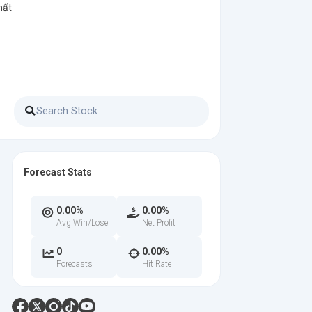
hất
Forecast Stats
0.00%
0.00%
Avg Win/Lose
Net Profit
0
0.00%
Forecasts
Hit Rate