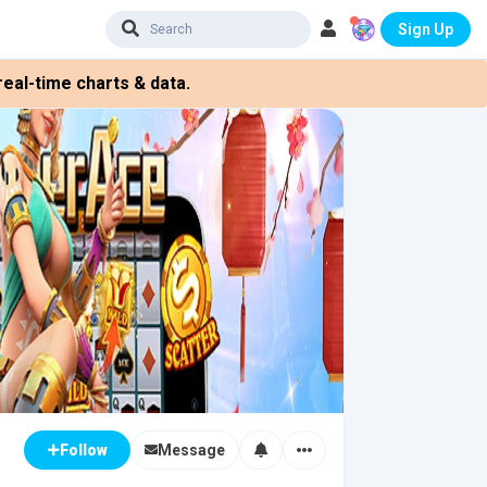
Sign Up
eal-time charts & data.
Message
Follow