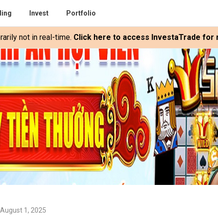
ding
Invest
Portfolio
rily not in real-time.
Click here to access InvestaTrade for r
 August 1, 2025