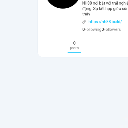
NH88 nổi bật với trải ngh
động. Sự kết hợp giữa côn
thấy
https://nh88.build/
0
Following
0
Followers
0
posts