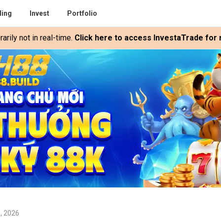
ding
Invest
Portfolio
rily not in real-time.
Click here to access InvestaTrade for r
5, 2026