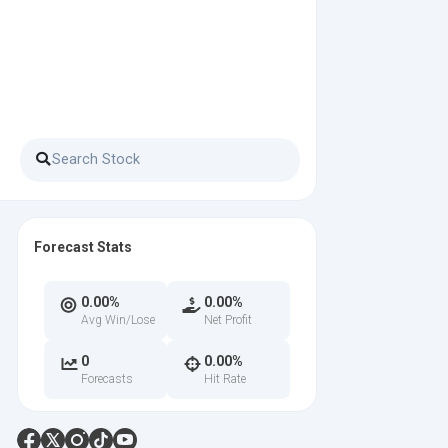
Forecast Stats
0.00%
0.00%
Avg Win/Lose
Net Profit
0
0.00%
Forecasts
Hit Rate