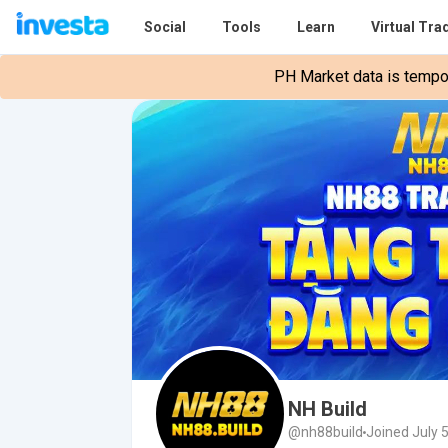
Social
Tools
Learn
Virtual Tra
PH Market data is tempora
NH Build
@nh88build
Joined July 