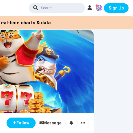
Sign Up
eal-time charts & data.
Message
Follow