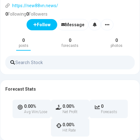
https://new88vn.news/
0
Following
0
Followers
Message
Follow
0
0
0
posts
forecasts
photos
Forecast Stats
0.00%
0.00%
0
Avg Win/Lose
Net Profit
Forecasts
0.00%
Hit Rate