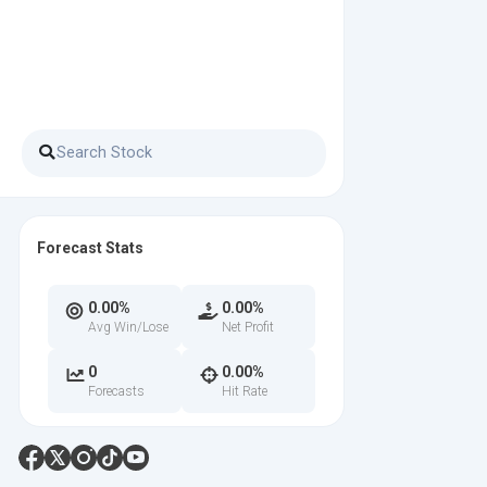
Forecast Stats
0.00%
0.00%
Avg Win/Lose
Net Profit
0
0.00%
Forecasts
Hit Rate