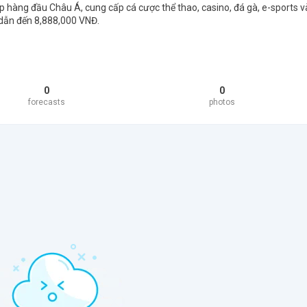
 hàng đầu Châu Á, cung cấp cá cược thể thao, casino, đá gà, e-sports và
dẫn đến 8,888,000 VNĐ.
0
0
forecasts
photos