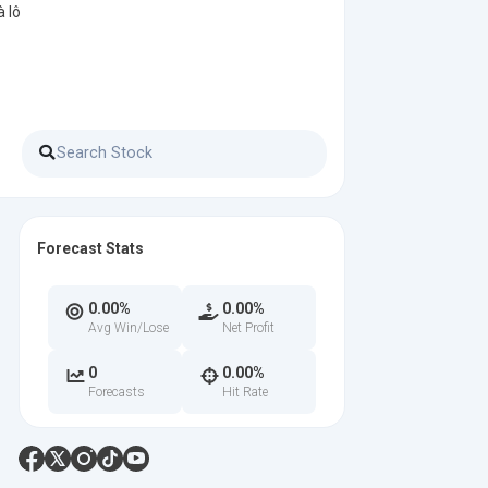
 lô
Forecast Stats
0.00%
0.00%
Avg Win/Lose
Net Profit
0
0.00%
Forecasts
Hit Rate