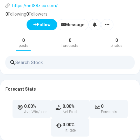
https://net88z.co.com/
0
Following
0
Followers
Message
Follow
0
0
0
posts
forecasts
photos
Forecast Stats
0.00%
0.00%
0
Avg Win/Lose
Net Profit
Forecasts
0.00%
Hit Rate