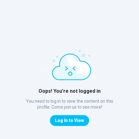
Oops! You’re not logged in
You need to log in to view the content on this
profile. Come join us to see more!
Log In to View