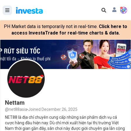
PH Market data is temporarily not in real-time.
Click here to
access InvestaTrade for real-time charts & data.
Nettam
@net88asia
Joined December 26, 2025
NET88 là địa chỉ chuyên cung cấp những sản phẩm dịch vụ cá
cược hàng đầu hiện nay. Dù chỉ mới xuất hiện tại thị trường Việt
Nam thời gian gần đây, sân chơi này được giới chuyên gia lẫn cộng