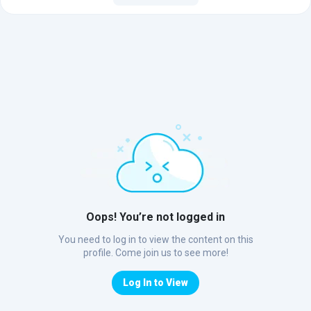
Oops! You’re not logged in
You need to log in to view the content on this
profile. Come join us to see more!
Log In to View