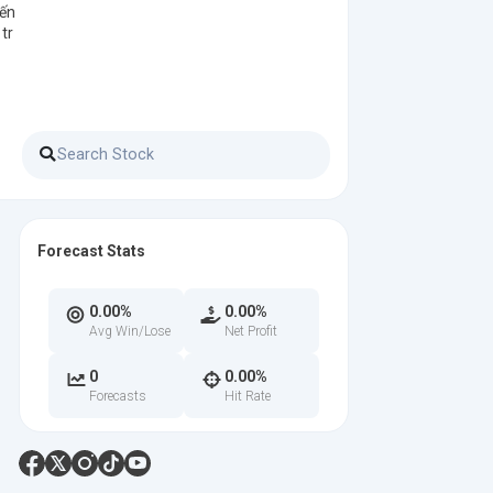
iến
tr
Forecast Stats
0.00%
0.00%
Avg Win/Lose
Net Profit
0
0.00%
Forecasts
Hit Rate