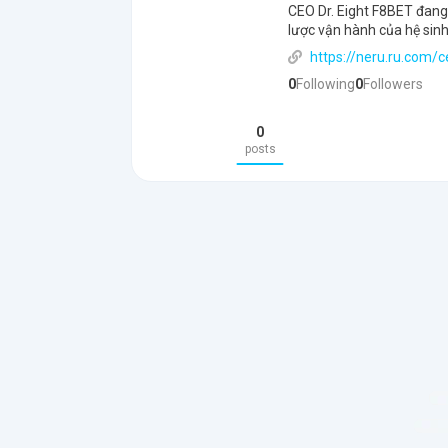
CEO Dr. Eight F8BET đang 
lược vận hành của hệ sinh
https://neru.ru.com/c
0
Following
0
Followers
0
posts