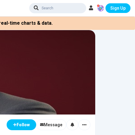
Sign Up
eal-time charts & data.
Message
Follow