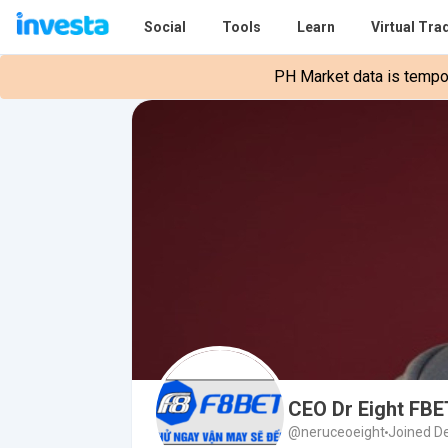
Social
Tools
Learn
Virtual Tra
PH Market data is tempora
CEO Dr Eight FBE
@neruceoeight
Joined D