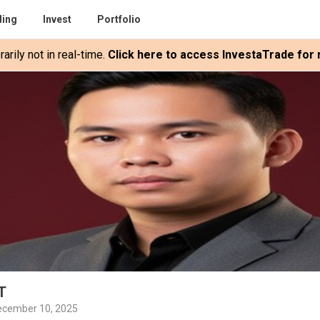
ding
Invest
Portfolio
rily not in real-time.
Click here to access InvestaTrade for r
T
ecember 10, 2025