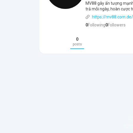
MV88 gây ấn tượng mạnh 
trả mỗi ngày, hoàn cược t
https://mv88.com.de/
0
Following
0
Followers
0
posts