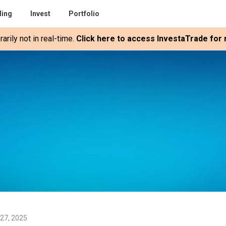
ding
Invest
Portfolio
rily not in real-time.
Click here to access InvestaTrade for r
27, 2025