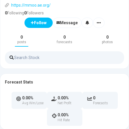
https://mmoo.ae.org/
0
Following
0
Followers
Message
Follow
0
0
0
posts
forecasts
photos
Forecast Stats
0.00%
0.00%
0
Avg Win/Lose
Net Profit
Forecasts
0.00%
Hit Rate