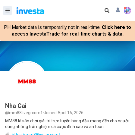
PH Market data is temporarily not in real-time.
Click here to
access InvestaTrade for real-time charts & data.
Nha Cai
@mm88livegrcom1
Joined April 16, 2026
MM88 là sân chơi giải trí trực tuyến hàng đầu mang đến cho người
dùng những trải nghiệm cá cược đỉnh cao và an toàn.
https://mm88live.gr.com/