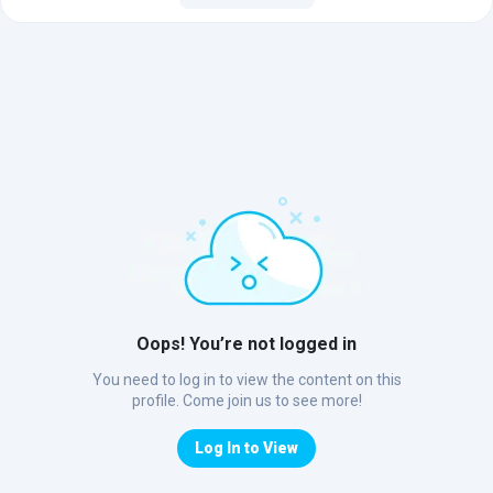
Oops! You’re not logged in
You need to log in to view the content on this
profile. Come join us to see more!
Log In to View