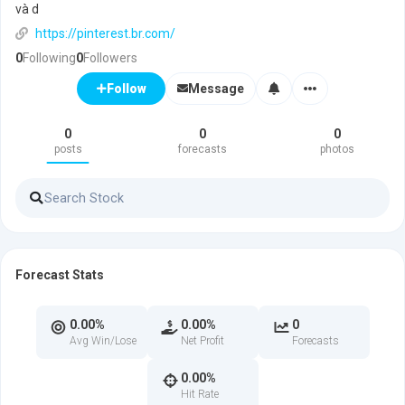
và d
https://pinterest.br.com/
0
Following
0
Followers
Message
Follow
0
0
0
posts
forecasts
photos
Forecast Stats
0.00%
0.00%
0
Avg Win/Lose
Net Profit
Forecasts
0.00%
Hit Rate