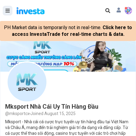
PH Market data is temporarily not in real-time.
Click here to
access InvestaTrade for real-time charts & data.
Mksport Nhà Cái Uy Tín Hàng Đầu
@mksportcx
Joined August 15, 2025
Mksport - Nhà cái cá cược trực tuyến uy tín hàng đầu tại Việt Nam
và Châu Á, mang đến trải nghiệm giải trí đa dạng và đẳng cấp. Từ
cá cược thể thao sôi động, casino trực tuyến với các trò chơi hấp