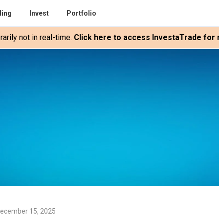
ding
Invest
Portfolio
rily not in real-time.
Click here to access InvestaTrade for r
December 15, 2025