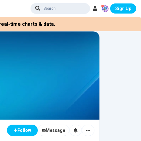
Sign Up
eal-time charts & data.
Message
Follow