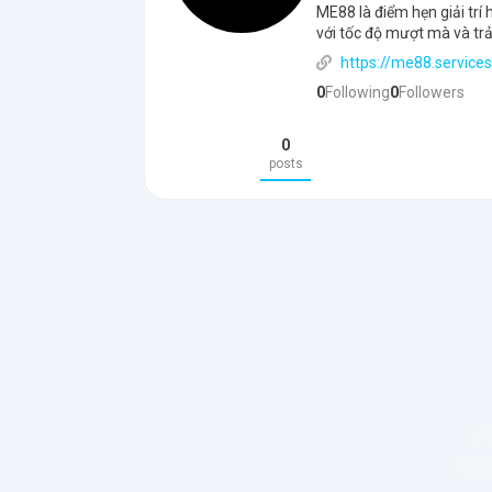
ME88 là điểm hẹn giải trí 
với tốc độ mượt mà và trả
https://me88.services
0
Following
0
Followers
0
posts