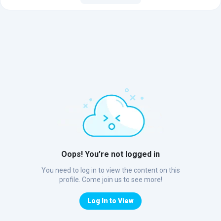
Oops! You’re not logged in
You need to log in to view the content on this
profile. Come join us to see more!
Log In to View