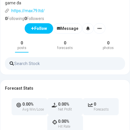
game đa
https://max79.ltd/
0
Following
0
Followers
Message
Follow
0
0
0
posts
forecasts
photos
Forecast Stats
0.00%
0.00%
0
Avg Win/Lose
Net Profit
Forecasts
0.00%
Hit Rate