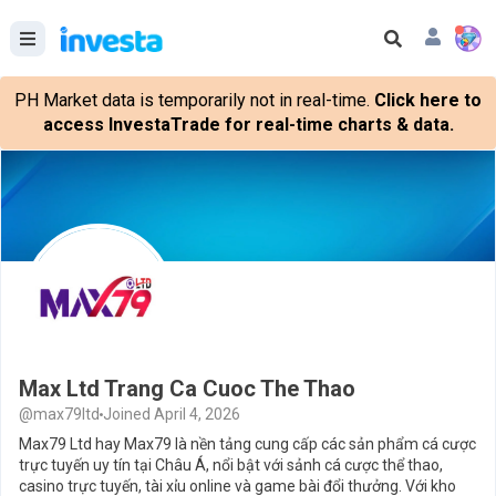
PH Market data is temporarily not in real-time.
Click here to
access InvestaTrade for real-time charts & data.
Max Ltd Trang Ca Cuoc The Thao
@max79ltd
Joined April 4, 2026
Max79 Ltd hay Max79 là nền tảng cung cấp các sản phẩm cá cược
trực tuyến uy tín tại Châu Á, nổi bật với sảnh cá cược thể thao,
casino trực tuyến, tài xỉu online và game bài đổi thưởng. Với kho