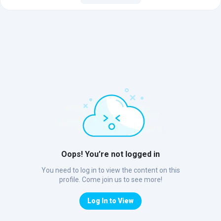
Oops! You’re not logged in
You need to log in to view the content on this
profile. Come join us to see more!
Log In to View