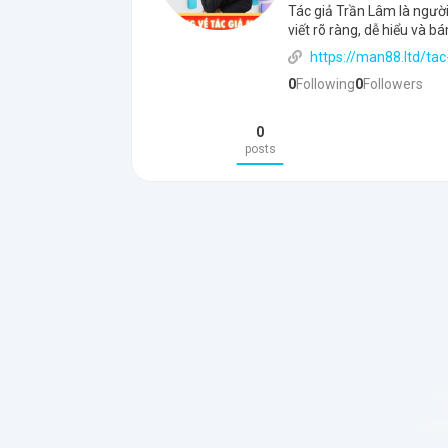
Tác giả Trần Lâm là ngườ
viết rõ ràng, dễ hiểu và 
https://man88.ltd/tac
0
Following
0
Followers
0
posts