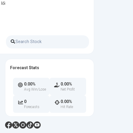
lối
Forecast Stats
0.00%
0.00%
Avg Win/Lose
Net Profit
0
0.00%
Forecasts
Hit Rate