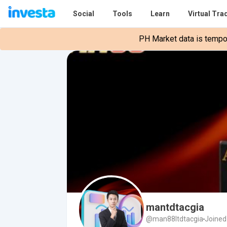
Social
Tools
Learn
Virtual Tra
PH Market data is tempora
mantdtacgia
@man88ltdtacgia
Joined