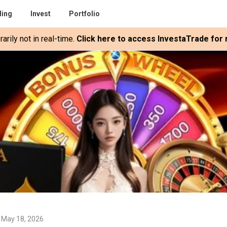
ding
Invest
Portfolio
rily not in real-time.
Click here to access InvestaTrade for r
 May 18, 2026