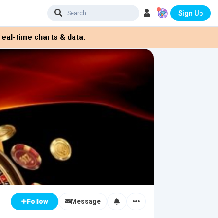
Sign Up
eal-time charts & data.
Message
Follow