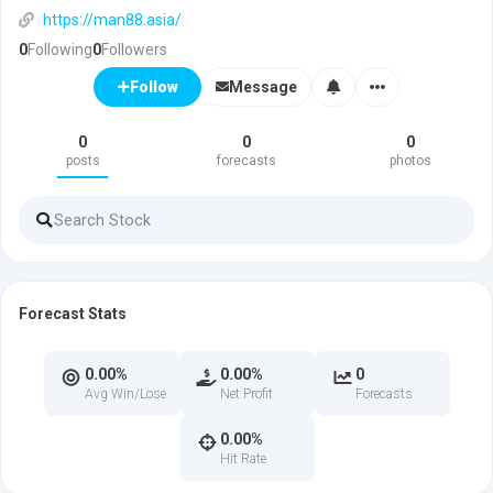
https://man88.asia/
0
Following
0
Followers
Message
Follow
0
0
0
posts
forecasts
photos
Forecast Stats
0.00%
0.00%
0
Avg Win/Lose
Net Profit
Forecasts
0.00%
Hit Rate