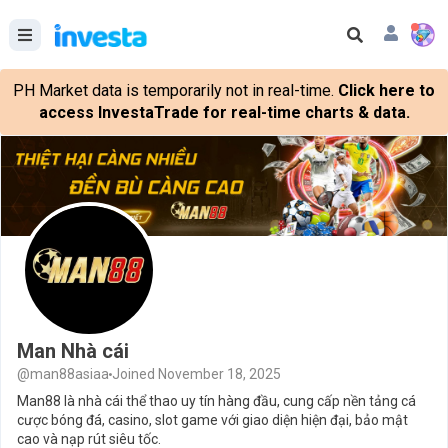
PH Market data is temporarily not in real-time.
Click here to
access InvestaTrade for real-time charts & data.
Man Nhà cái
@man88asiaa
Joined November 18, 2025
Man88 là nhà cái thể thao uy tín hàng đầu, cung cấp nền tảng cá
cược bóng đá, casino, slot game với giao diện hiện đại, bảo mật
cao và nạp rút siêu tốc.