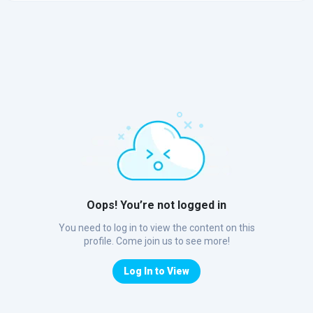
Oops! You’re not logged in
You need to log in to view the content on this
profile. Come join us to see more!
Log In to View