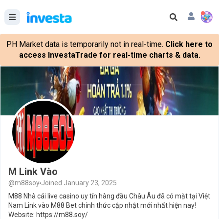
PH Market data is temporarily not in real-time.
Click here to
access InvestaTrade for real-time charts & data.
M Link Vào
@m88soy
Joined January 23, 2025
M88 Nhà cái live casino uy tín hàng đầu Châu Âu đã có mặt tại Việt
Nam Link vào M88 Bet chính thức cập nhật mới nhất hiện nay!
Website: https://m88.soy/