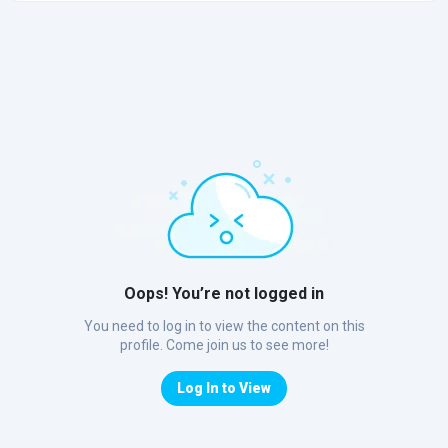
Oops! You’re not logged in
You need to log in to view the content on this
profile. Come join us to see more!
Log In to View