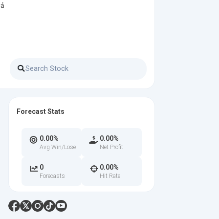
rả
Forecast Stats
0.00%
0.00%
Avg Win/Lose
Net Profit
0
0.00%
Forecasts
Hit Rate