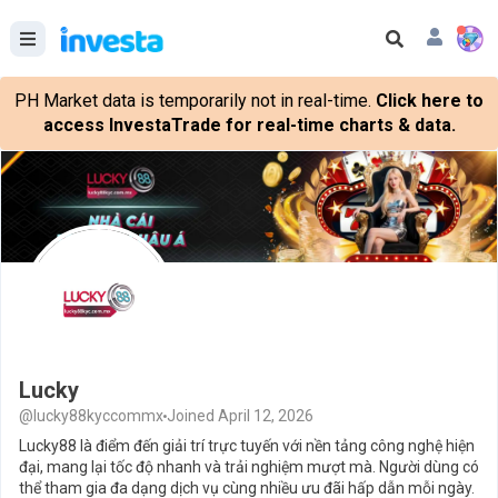
PH Market data is temporarily not in real-time.
Click here to
access InvestaTrade for real-time charts & data.
Lucky
@lucky88kyccommx
Joined April 12, 2026
Lucky88 là điểm đến giải trí trực tuyến với nền tảng công nghệ hiện
đại, mang lại tốc độ nhanh và trải nghiệm mượt mà. Người dùng có
thể tham gia đa dạng dịch vụ cùng nhiều ưu đãi hấp dẫn mỗi ngày.