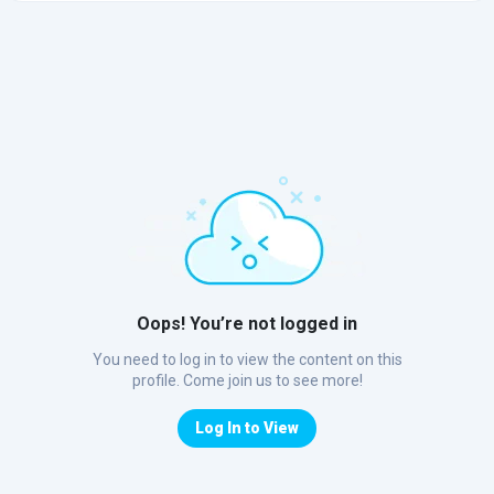
Oops! You’re not logged in
You need to log in to view the content on this
profile. Come join us to see more!
Log In to View