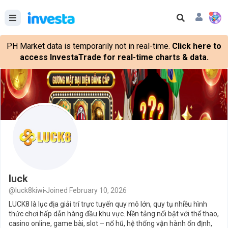
PH Market data is temporarily not in real-time.
Click here to
access InvestaTrade for real-time charts & data.
luck
@luck8kiwi
Joined February 10, 2026
LUCK8 là lục địa giải trí trực tuyến quy mô lớn, quy tụ nhiều hình
thức chơi hấp dẫn hàng đầu khu vực. Nền tảng nổi bật với thể thao,
casino online, game bài, slot – nổ hũ, hệ thống vận hành ổn định,