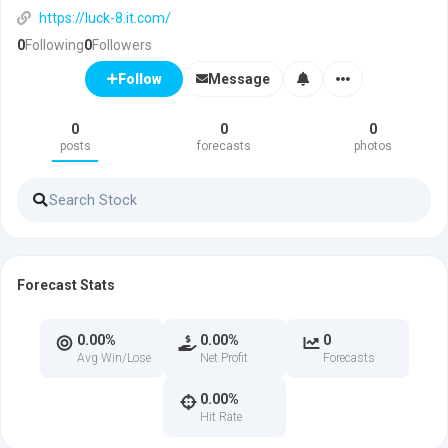
https://luck-8.it.com/
0
Following
0
Followers
Message
Follow
0
0
0
posts
forecasts
photos
Forecast Stats
0.00%
0.00%
0
Avg Win/Lose
Net Profit
Forecasts
0.00%
Hit Rate