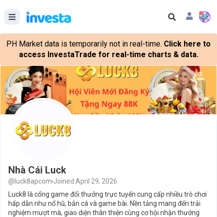
PH Market data is temporarily not in real-time.
Click here to
access InvestaTrade for real-time charts & data.
Nhà Cái Luck
@luck8apcom
Joined April 29, 2026
Luck8 là cổng game đổi thưởng trực tuyến cung cấp nhiều trò chơi
hấp dẫn như nổ hũ, bắn cá và game bài. Nền tảng mang đến trải
nghiệm mượt mà, giao diện thân thiện cùng cơ hội nhận thưởng