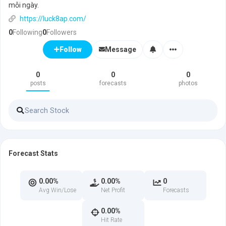
mỗi ngày.
https://luck8ap.com/
0
Following
0
Followers
Message
Follow
0
0
0
posts
forecasts
photos
Forecast Stats
0.00%
0.00%
0
Avg Win/Lose
Net Profit
Forecasts
0.00%
Hit Rate