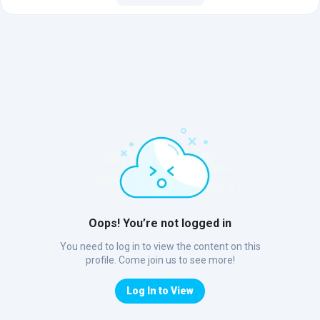
Oops! You’re not logged in
You need to log in to view the content on this
profile. Come join us to see more!
Log In to View