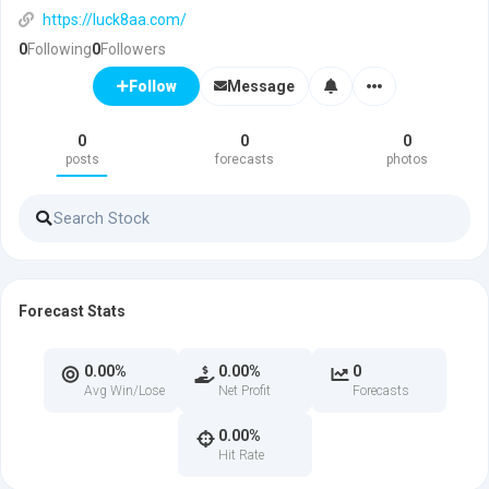
https://luck8aa.com/
0
Following
0
Followers
Message
Follow
0
0
0
posts
forecasts
photos
Forecast Stats
0.00%
0.00%
0
Avg Win/Lose
Net Profit
Forecasts
0.00%
Hit Rate