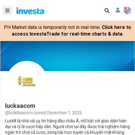
PH Market data is temporarily not in real-time.
Click here to
access InvestaTrade for real-time charts & data.
luckaacom
@luck8aacom
Joined December 1, 2025
Luck8 là nhà cái uy tín hàng đầu châu Á, nổi bật với giao diện hiện
đại và tỷ lệ cược hấp dẫn. Người chơi tại đây được trải nghiệm hàng
ngàn trò chơi cá cược, sòng bài trực tuyến và khuyến mãi khủng