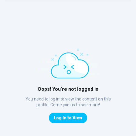
Oops! You’re not logged in
You need to log in to view the content on this
profile. Come join us to see more!
Log In to View