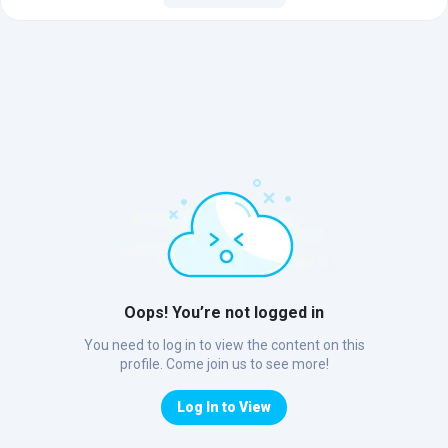
Oops! You’re not logged in
You need to log in to view the content on this
profile. Come join us to see more!
Log In to View