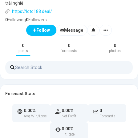
trải nghiệ
https://loto188.deal/
0
Following
0
Followers
Message
Follow
0
0
0
posts
forecasts
photos
Forecast Stats
0.00%
0.00%
0
Avg Win/Lose
Net Profit
Forecasts
0.00%
Hit Rate