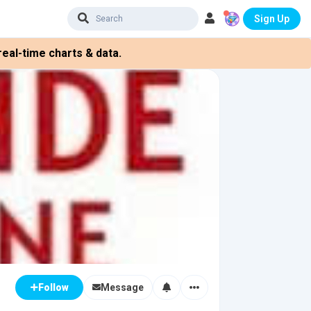
Sign Up
eal-time charts & data.
Message
Follow