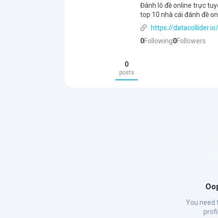
Đánh lô đề online trực tu
top 10 nhà cái đánh đề onli
https://datacollider.io
0
Following
0
Followers
0
posts
Oop
You need t
prof