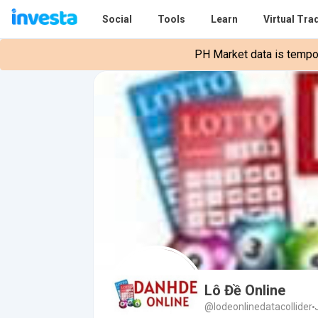
Social
Tools
Learn
Virtual Tra
PH Market data is tempora
Lô Đề Online
@lodeonlinedatacollider