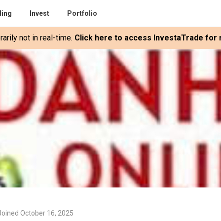
ding
Invest
Portfolio
rily not in real-time.
Click here to access InvestaTrade for r
Joined October 16, 2025