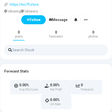
https://loc79.store
0
Following
0
Followers
Message
Follow
0
0
0
posts
forecasts
photos
Forecast Stats
0.00%
0.00%
0
Avg Win/Lose
Net Profit
Forecasts
0.00%
Hit Rate