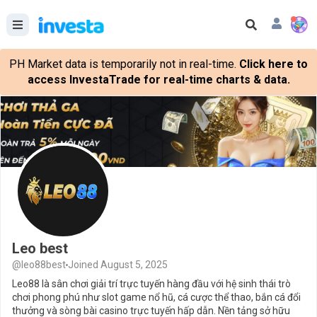
PH Market data is temporarily not in real-time.
Click here to
access InvestaTrade for real-time charts & data.
Leo best
@leo88best
Joined August 5, 2025
Leo88 là sân chơi giải trí trực tuyến hàng đầu với hệ sinh thái trò
chơi phong phú như slot game nổ hũ, cá cược thể thao, bắn cá đổi
thưởng và sòng bài casino trực tuyến hấp dẫn. Nền tảng sở hữu