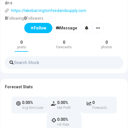
ẩn s
https://lakebarringtonfeedandsupply.com
0
Following
0
Followers
Message
Follow
0
0
0
posts
forecasts
photos
Forecast Stats
0.00%
0.00%
0
Avg Win/Lose
Net Profit
Forecasts
0.00%
Hit Rate