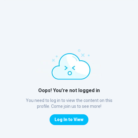
Oops! You’re not logged in
You need to log in to view the content on this
profile. Come join us to see more!
Log In to View