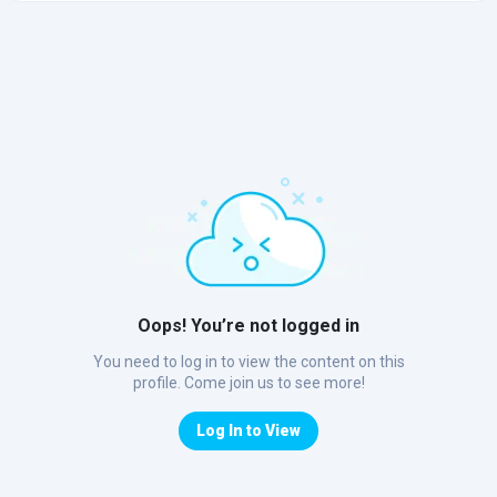
Oops! You’re not logged in
You need to log in to view the content on this
profile. Come join us to see more!
Log In to View