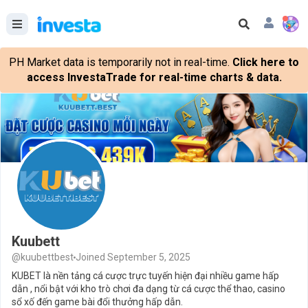
PH Market data is temporarily not in real-time.
Click here to
access InvestaTrade for real-time charts & data.
Kuubett
@kuubettbest
Joined September 5, 2025
KUBET là nền tảng cá cược trực tuyến hiện đại nhiều game hấp
dẫn , nổi bật với kho trò chơi đa dạng từ cá cược thể thao, casino
sổ xố đến game bài đổi thưởng hấp dẫn.