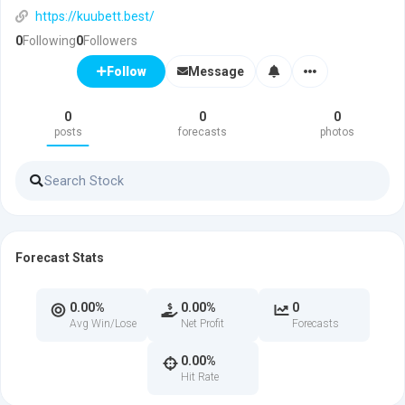
https://kuubett.best/
0
Following
0
Followers
Message
Follow
0
0
0
posts
forecasts
photos
Forecast Stats
0.00%
0.00%
0
Avg Win/Lose
Net Profit
Forecasts
0.00%
Hit Rate