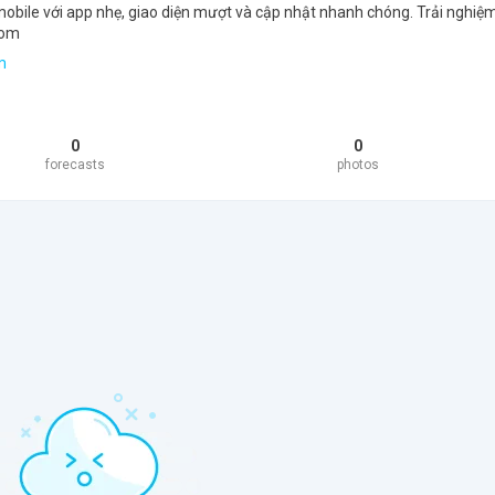
mobile với app nhẹ, giao diện mượt và cập nhật nhanh chóng. Trải nghiệ
com
m
0
0
forecasts
photos