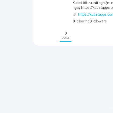
Kubet tối ưu trải nghiệm 
ngay https://kubetapps.
https://kubetapps.co
0
Following
0
Followers
0
posts