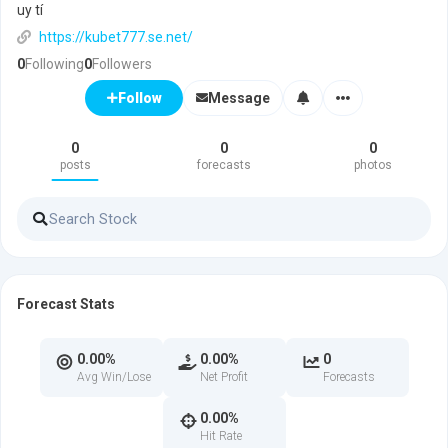
uy tí
https://kubet777.se.net/
0
Following
0
Followers
Message
Follow
0
0
0
posts
forecasts
photos
Forecast Stats
0.00%
0.00%
0
Avg Win/Lose
Net Profit
Forecasts
0.00%
Hit Rate