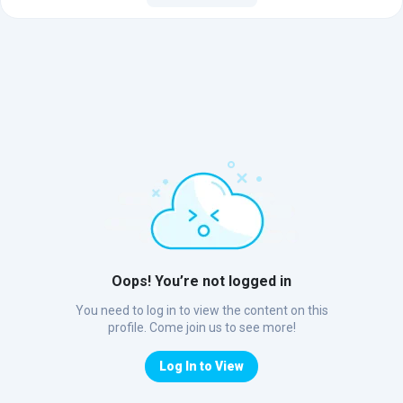
Oops! You’re not logged in
You need to log in to view the content on this
profile. Come join us to see more!
Log In to View