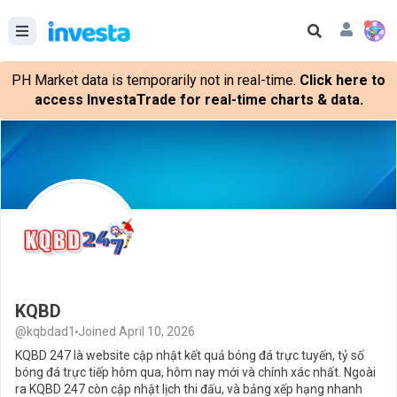
PH Market data is temporarily not in real-time.
Click here to
access InvestaTrade for real-time charts & data.
KQBD
@kqbdad1
Joined April 10, 2026
KQBD 247 là website cập nhật kết quả bóng đá trực tuyến, tỷ số
bóng đá trực tiếp hôm qua, hôm nay mới và chính xác nhất. Ngoài
ra KQBD 247 còn cập nhật lịch thi đấu, và bảng xếp hạng nhanh