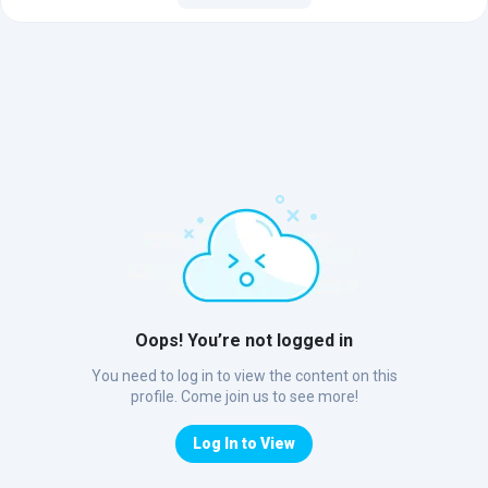
Oops! You’re not logged in
You need to log in to view the content on this
profile. Come join us to see more!
Log In to View