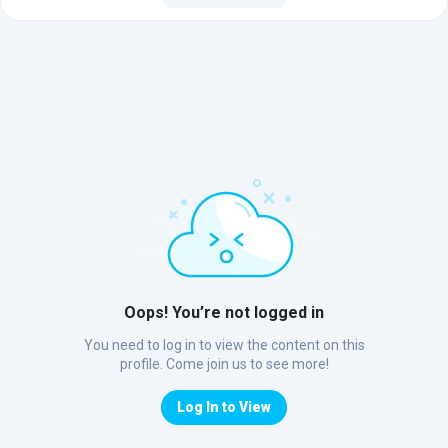
Oops! You’re not logged in
You need to log in to view the content on this
profile. Come join us to see more!
Log In to View