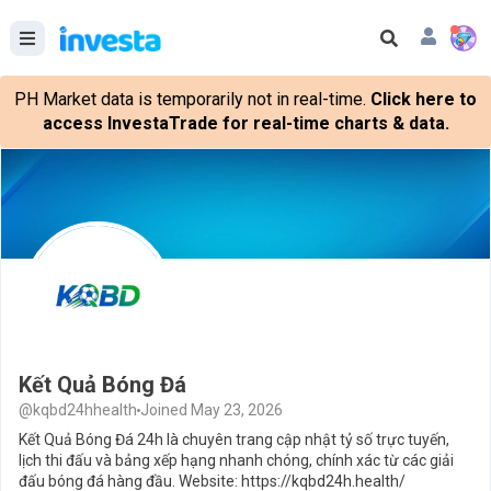
PH Market data is temporarily not in real-time.
Click here to
access InvestaTrade for real-time charts & data.
Kết Quả Bóng Đá
@kqbd24hhealth
Joined May 23, 2026
Kết Quả Bóng Đá 24h là chuyên trang cập nhật tỷ số trực tuyến,
lịch thi đấu và bảng xếp hạng nhanh chóng, chính xác từ các giải
đấu bóng đá hàng đầu. Website: https://kqbd24h.health/