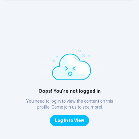
Oops! You’re not logged in
You need to log in to view the content on this
profile. Come join us to see more!
Log In to View