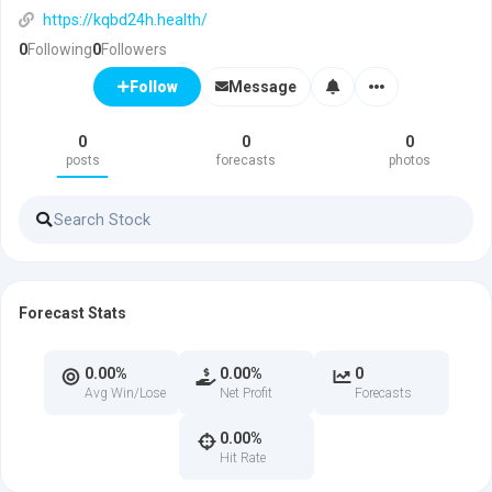
https://kqbd24h.health/
0
Following
0
Followers
Message
Follow
0
0
0
posts
forecasts
photos
Forecast Stats
0.00%
0.00%
0
Avg Win/Lose
Net Profit
Forecasts
0.00%
Hit Rate