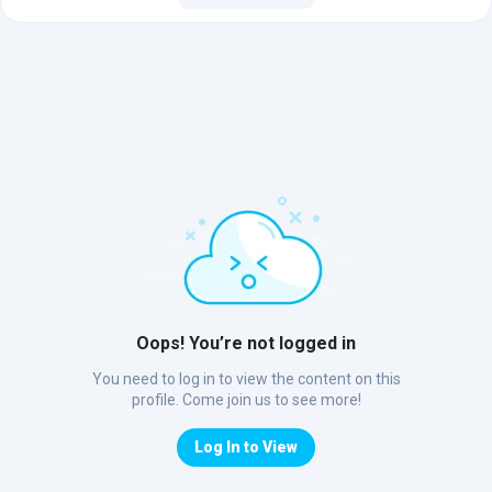
Oops! You’re not logged in
You need to log in to view the content on this
profile. Come join us to see more!
Log In to View