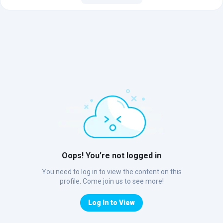
Oops! You’re not logged in
You need to log in to view the content on this
profile. Come join us to see more!
Log In to View