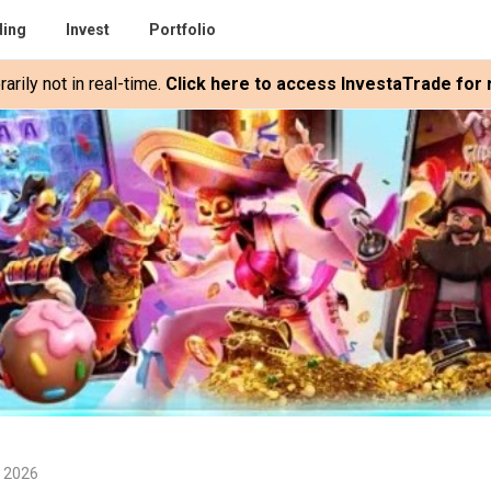
ding
Invest
Portfolio
rily not in real-time.
Click here to access InvestaTrade for r
, 2026