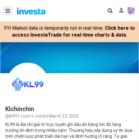
PH Market data is temporarily not in real-time.
Click here to
access InvestaTrade for real-time charts & data.
Klchinchin
@kl9911com1
Joined March 23, 2026
KL99 là địa chỉ giải trí trực tuyến ghi dấu ấn bằng tốc độ tăng
trưởng ổn định trong nhiều năm. Thương hiệu xây dựng uy tín dựa
trên chiến lược phát triển dài hạn và định hướng rõ ràng. Từ giai